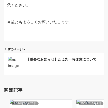
承ください。
今後ともよろしくお願いいたします。
前のページへ
投
【重要なお知らせ】たえ丸一時休業について
稿
ナ
ビ
ゲ
ー
関連記事
シ
ョ
ン
2024年10月25日
2022年12月9日